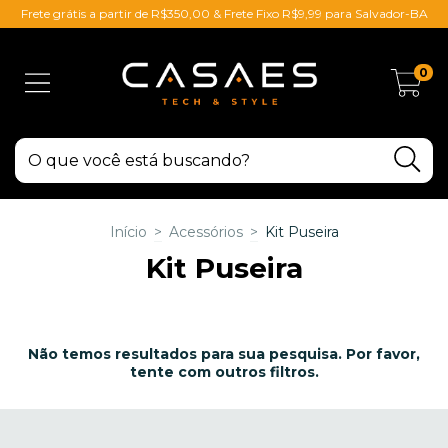
Frete grátis a partir de R$350,00 & Frete Fixo R$9,99 para Salvador-BA
0
Início
>
Acessórios
>
Kit Puseira
Kit Puseira
Não temos resultados para sua pesquisa. Por favor,
tente com outros filtros.