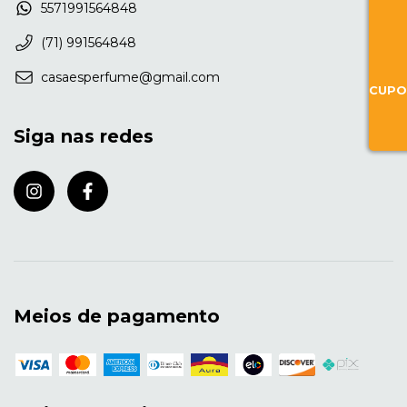
5571991564848
(71) 991564848
casaesperfume@gmail.com
CUPO
Siga nas redes
Meios de pagamento