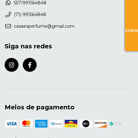
5571991564848
(71) 991564848
casaesperfume@gmail.com
CUPO
Siga nas redes
Meios de pagamento